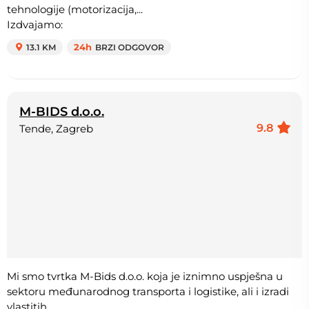
tehnologije (motorizacija,...
Izdvajamo:
13.1 KM
24h
BRZI ODGOVOR
M-BIDS d.o.o.
9.8
Tende, Zagreb
Mi smo tvrtka M-Bids d.o.o. koja je iznimno uspješna u
sektoru međunarodnog transporta i logistike, ali i izradi
vlastitih...