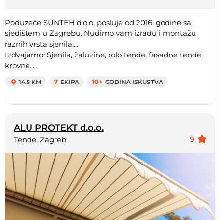
Poduzeće SUNTEH d.o.o. posluje od 2016. godine sa
sjedištem u Zagrebu. Nudimo vam izradu i montažu
raznih vrsta sjenila,...
Izdvajamo: Sjenila, žaluzine, rolo tende, fasadne tende,
krovne...
14.5 KM
7
EKIPA
10+
GODINA ISKUSTVA
ALU PROTEKT d.o.o.
9
Tende, Zagreb