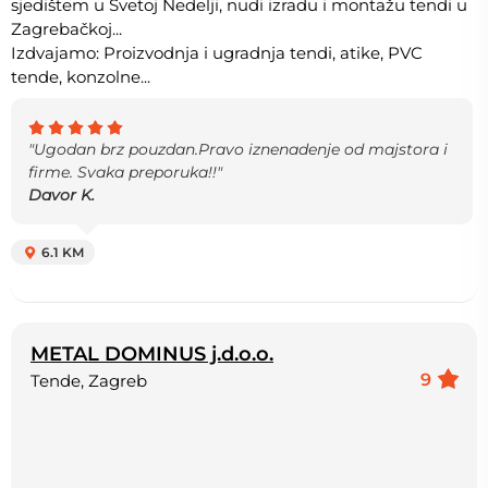
sjedištem u Svetoj Nedelji, nudi izradu i montažu tendi u
Zagrebačkoj...
Izdvajamo: Proizvodnja i ugradnja tendi, atike, PVC
tende, konzolne...
"Ugodan brz pouzdan.Pravo iznenadenje od majstora i
firme. Svaka preporuka!!"
Davor K.
6.1 KM
METAL DOMINUS j.d.o.o.
9
Tende, Zagreb