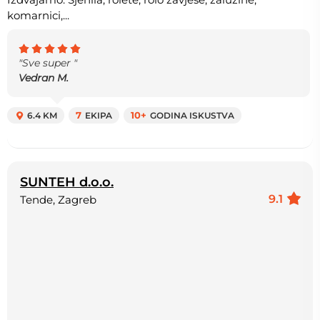
komarnici,...
"Sve super "
Vedran M.
6.4 KM
7
EKIPA
10+
GODINA ISKUSTVA
SUNTEH d.o.o.
9.1
Tende, Zagreb