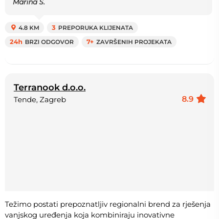
Marina S.
4.8 KM
3
PREPORUKA KLIJENATA
24h
BRZI ODGOVOR
7+
ZAVRŠENIH PROJEKATA
Terranook d.o.o.
8.9
Tende, Zagreb
Težimo postati prepoznatljiv regionalni brend za rješenja
vanjskog uređenja koja kombiniraju inovativne