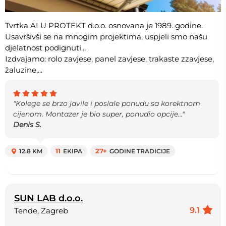
Tvrtka ALU PROTEKT d.o.o. osnovana je 1989. godine.
Usavršivši se na mnogim projektima, uspjeli smo našu
djelatnost podignuti...
Izdvajamo: rolo zavjese, panel zavjese, trakaste zzavjese,
žaluzine,...
"Kolege se brzo javile i poslale ponudu sa korektnom
cijenom. Montazer je bio super, ponudio opcije..."
Denis S.
12.8 KM
11
EKIPA
27+
GODINE TRADICIJE
SUN LAB d.o.o.
9.1
Tende, Zagreb