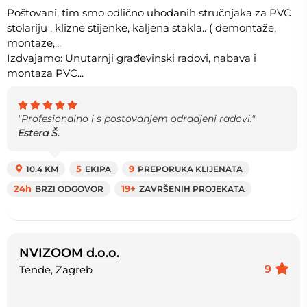
Poštovani, tim smo odlično uhodanih stručnjaka za PVC
stolariju , klizne stijenke, kaljena stakla.. ( demontaže,
montaze,...
Izdvajamo: Unutarnji građevinski radovi, nabava i
montaza PVC...
"Profesionalno i s postovanjem odradjeni radovi."
Estera Š.
10.4 KM
5
EKIPA
9
PREPORUKA KLIJENATA
24h
BRZI ODGOVOR
19+
ZAVRŠENIH PROJEKATA
NVIZOOM d.o.o.
9
Tende, Zagreb