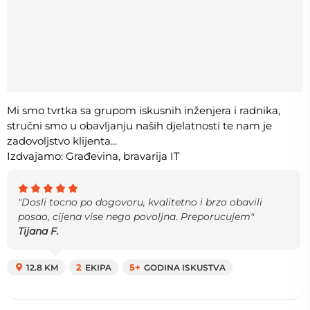
Mi smo tvrtka sa grupom iskusnih inženjera i radnika,
stručni smo u obavljanju naših djelatnosti te nam je
zadovoljstvo klijenta...
Izdvajamo: Građevina, bravarija IT
"Dosli tocno po dogovoru, kvalitetno i brzo obavili
posao, cijena vise nego povoljna. Preporucujem"
Tijana F.
12.8 KM
2
EKIPA
5+
GODINA ISKUSTVA