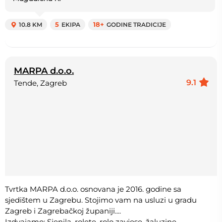
10.8 KM
5
EKIPA
18+
GODINE TRADICIJE
MARPA d.o.o.
9.1
Tende, Zagreb
Tvrtka MARPA d.o.o. osnovana je 2016. godine sa
sjedištem u Zagrebu. Stojimo vam na usluzi u gradu
Zagreb i Zagrebačkoj županiji....
Izdvajamo: Sjenila, rolete, rolo zavjese, žaluzine,