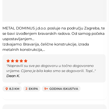
METAL DOMINUS j.d.o.o. posluje na području Zagreba, te
se bavi izvođenjem bravarskih radova. Od samog počeka
uspostavljanjem...
Izdvajamo: Bravarija, čelične konstrukcije, izrada
metalnih konstrukcija,...
"Napravili su sve po dogovoru u točno dogovoreno
vrijeme. Cijena je bila kako smo se dogovorili. Topl..."
Dean K.
8.3 KM
2
EKIPA
9+
GODINA ISKUSTVA