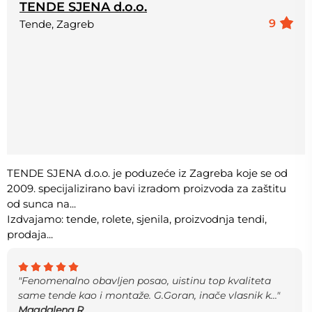
TENDE SJENA d.o.o.
9
Tende, Zagreb
TENDE SJENA d.o.o. je poduzeće iz Zagreba koje se od
2009. specijalizirano bavi izradom proizvoda za zaštitu
od sunca na...
Izdvajamo: tende, rolete, sjenila, proizvodnja tendi,
prodaja...
"Fenomenalno obavljen posao, uistinu top kvaliteta
same tende kao i montaže. G.Goran, inače vlasnik k..."
Magdalena R.