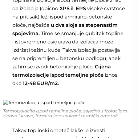
Toplinska izolacija ispod temeljne ploče znači
da izolacija (obično
XPS
ili
EPS
visoke čvrstoće
na pritisak) leži ispod armirano-betonske
ploče, najčešće
u dva sloja sa stepenastim
spojevima.
Time se smanjuje gubitak topline
i istovremeno osigurava da izolacija može
izdržati težinu kuće. Takva izolacija postavlja
se na pripremljenu betonsku podlogu, a tek
zatim se izvodi betoniranje ploče.
Cijena
termoizolacije ispod temeljne ploče
iznosi
oko
12-48 EUR/m2.
Termoizolacija ispod temeljne ploče, zajedno s izolacijom
zidova i krova, formira kontinuirani termički omotač
Takav toplinski omotač lakše je izvesti