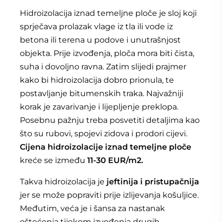
Hidroizolacija iznad temeljne ploče je sloj koji
sprječava prolazak vlage iz tla ili vode iz
betona ili terena u podove i unutrašnjost
objekta. Prije izvođenja, ploča mora biti čista,
suha i dovoljno ravna. Zatim slijedi prajmer
kako bi hidroizolacija dobro prionula, te
postavljanje bitumenskih traka. Najvažniji
korak je zavarivanje i lijepljenje preklopa.
Posebnu pažnju treba posvetiti detaljima kao
što su rubovi, spojevi zidova i prodori cijevi.
Cijena hidroizolacije iznad temeljne ploče
kreće se između
11-30 EUR/m2.
Takva hidroizolacija je
jeftinija i pristupačnija
jer se može popraviti prije izlijevanja košuljice.
Međutim, veća je i šansa za nastanak
oštećenja tijekom izvođenja drugih