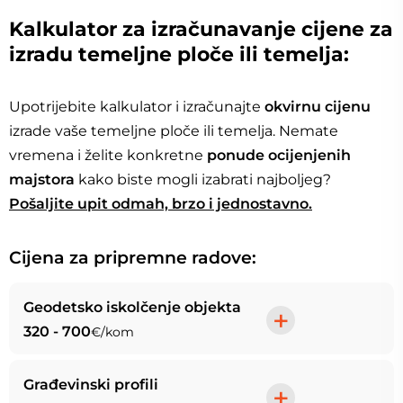
Kalkulator za izračunavanje cijene za
izradu temeljne ploče ili temelja:
Upotrijebite kalkulator i izračunajte
okvirnu cijenu
izrade vaše temeljne ploče ili temelja. Nemate
vremena i želite konkretne
ponude ocijenjenih
majstora
kako biste mogli izabrati najboljeg?
Pošaljite upit odmah, brzo i jednostavno.
Cijena za pripremne radove
Geodetsko iskolčenje objekta
+
320 - 700
€/kom
Građevinski profili
+