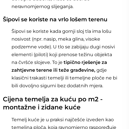
neravnomjernog slijeganja.
Šipovi se koriste na vrlo lošem terenu
Šipovi se koriste kada gornji sloj tla ima lošu
nosivost (npr. nasip, meka glina, visoke
podzemne vode). U tlo se zabijaju dugi nosivi
elementi (piloti) koji prenose težinu objekta
na čvršće slojeve. To je
tipično rješenje za
zahtjevne terene ili teže građevine,
gdje
klasični trakasti temelji ili temeljne ploče ne bi
bili dovoljno sigurni bez dodatnih mjera.
Cijena temelja za kuću po m2 -
montažne i zidane kuće
Temelj kuće je u praksi najčešće izveden kao
temeljna ploča, koja ravnomjerno raspoređuje