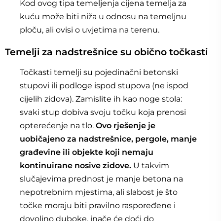
Kod ovog tipa temeljenja cijena temelja za
kuću može biti niža u odnosu na temeljnu
ploču, ali ovisi o uvjetima na terenu.
Temelji za nadstrešnice su obično točkasti
Točkasti temelji su pojedinačni betonski
stupovi ili podloge ispod stupova (ne ispod
cijelih zidova). Zamislite ih kao noge stola:
svaki stup dobiva svoju točku koja prenosi
opterećenje na tlo.
Ovo rješenje je
uobičajeno za nadstrešnice, pergole, manje
građevine ili objekte koji nemaju
kontinuirane nosive zidove.
U takvim
slučajevima prednost je manje betona na
nepotrebnim mjestima, ali slabost je što
točke moraju biti pravilno raspoređene i
dovoljno duboke, inače će doći do