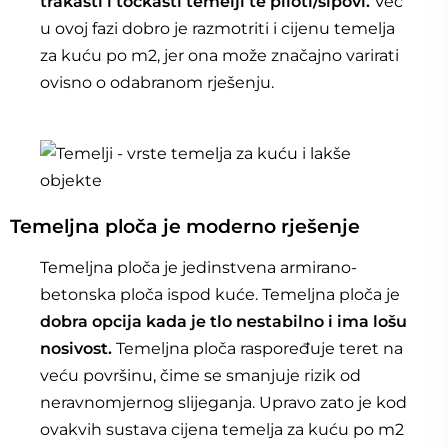
trakasti i točkasti temelji te piloti/šipovi.
Već
u ovoj fazi dobro je razmotriti i cijenu temelja
za kuću po m2, jer ona može značajno varirati
ovisno o odabranom rješenju.
Temeljna ploča je moderno rješenje
Temeljna ploča je jedinstvena armirano-
betonska ploča ispod kuće. Temeljna ploča je
dobra opcija kada je tlo nestabilno i ima lošu
nosivost.
Temeljna ploča raspoređuje teret na
veću površinu, čime se smanjuje rizik od
neravnomjernog slijeganja. Upravo zato je kod
ovakvih sustava cijena temelja za kuću po m2