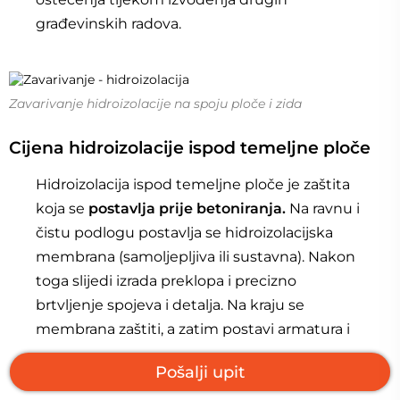
građevinskih radova.
Zavarivanje hidroizolacije na spoju ploče i zida
Cijena hidroizolacije ispod temeljne ploče
Hidroizolacija ispod temeljne ploče je zaštita
koja se
postavlja prije betoniranja.
Na ravnu i
čistu podlogu postavlja se hidroizolacijska
membrana (samoljepljiva ili sustavna). Nakon
toga slijedi izrada preklopa i precizno
brtvljenje spojeva i detalja. Na kraju se
membrana zaštiti, a zatim postavi armatura i
sve betonira.
Cijena hidroizolacije ispod
Pošalji upit
temeljne ploče
kreće se između
15-35