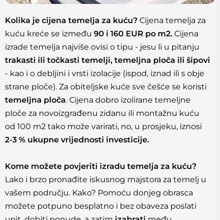
Kolika je cijena temelja za kuću?
Cijena temelja za
kuću kreće se između
90 i 160 EUR po m2.
Cijena
izrade temelja najviše ovisi o tipu - jesu li u pitanju
trakasti ili točkasti temelji, temeljna ploča ili šipovi
- kao i o debljini i vrsti izolacije (ispod, iznad ili s obje
strane ploče). Za obiteljske kuće sve češće se koristi
temeljna ploča
. Cijena dobro izolirane temeljne
ploče za novoizgrađenu zidanu ili montažnu kuću
od 100 m2 tako može varirati, no, u prosjeku, iznosi
2-3 % ukupne vrijednosti investicije.
Kome možete povjeriti izradu temelja za kuću?
Lako i brzo pronađite iskusnog majstora za temelj u
vašem području. Kako? Pomoću donjeg obrasca
možete potpuno besplatno i bez obaveza poslati
upit, dobiti ponude, a zatim
izabrati
među