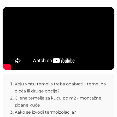
Koju vrstu temelja treba odabrati - temeljna
ploča ili druge opcije?
Cijena temelja za kuću po m2 - montažne i
zidane kuće
Kako se izvodi termoizolacija?