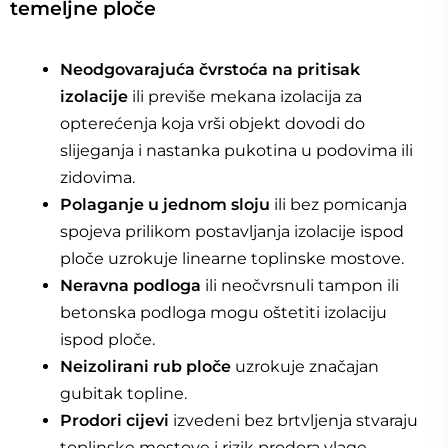
temeljne ploče
Neodgovarajuća čvrstoća na pritisak
izolacije
ili previše mekana izolacija za
opterećenja koja vrši objekt dovodi do
slijeganja i nastanka pukotina u podovima ili
zidovima.
Polaganje u jednom sloju
ili bez pomicanja
spojeva prilikom postavljanja izolacije ispod
ploče uzrokuje linearne toplinske mostove.
Neravna podloga
ili neočvrsnuli tampon ili
betonska podloga mogu oštetiti izolaciju
ispod ploče.
Neizolirani rub ploče
uzrokuje značajan
gubitak topline.
Prodori cijevi
izvedeni bez brtvljenja stvaraju
toplinske mostove i rizik prodora vlage.