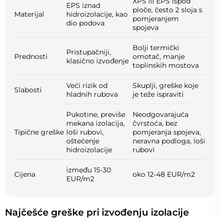
XPS ili EPS ispod
EPS iznad
ploče, često 2 sloja s
Materijal
hidroizolacije, kao
pomjeranjem
dio podova
spojeva
Bolji termički
Pristupačniji,
Prednosti
omotač, manje
klasično izvođenje
toplinskih mostova
Veći rizik od
Skuplji, greške koje
Slabosti
hladnih rubova
je teže ispraviti
Pukotine, previše
Neodgovarajuća
mekana izolacija,
čvrstoća, bez
Tipične greške
loši rubovi,
pomjeranja spojeva,
oštećenje
neravna podloga, loši
hidroizolacije
rubovi
između 15-30
Cijena
oko 12-48 EUR/m2
EUR/m2
Najčešće greške pri izvođenju izolacije