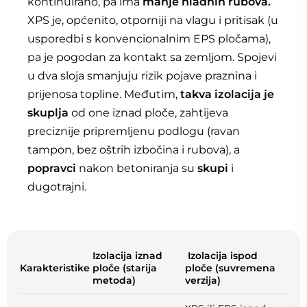
kontinuirano, pa ima
manje hladnih rubova.
XPS je, općenito, otporniji na vlagu i pritisak (u
usporedbi s konvencionalnim EPS pločama),
pa je pogodan za kontakt sa zemljom. Spojevi
u dva sloja smanjuju rizik pojave praznina i
prijenosa topline. Međutim,
takva izolacija je
skuplja
od one iznad ploče, zahtijeva
preciznije pripremljenu podlogu (ravan
tampon, bez oštrih izbočina i rubova), a
popravci
nakon betoniranja su
skupi
i
dugotrajni.
Izolacija iznad
Izolacija ispod
Karakteristike
ploče (starija
ploče (suvremena
metoda)
verzija)