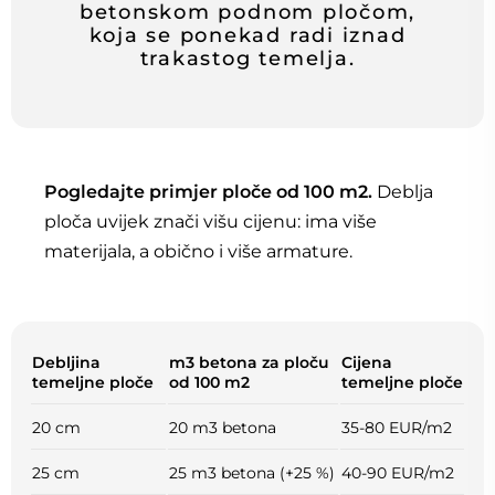
betonskom podnom pločom,
koja se ponekad radi iznad
trakastog temelja.
Pogledajte primjer ploče od 100 m2.
Deblja
ploča uvijek znači višu cijenu: ima više
materijala, a obično i više armature.
Debljina
m3 betona za ploču
Cijena
temeljne ploče
od 100 m2
temeljne ploče
20 cm
20 m3 betona
35-80 EUR/m2
25 cm
25 m3 betona (+25 %)
40-90 EUR/m2