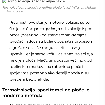
Termoizolacija iznad temeljne ploče je jeftinija, ali slabije
izolira objekt
Prednosti ove starije metode izolacije su to
što je obično
pristupačnija
od izolacije ispod
ploče (posebno kod standardnih debljina),
izvođači radova su bolje upoznati s procesom,
a greške se lakše mogu otkriti i kasnije
ispraviti, jer je samo košuljica iznad izolacije, a
ne cijela ploča. Međutim, postoji veći rizik od
toplinskih mostova na rubovima ploče i
spojevima, posebno ako detalji oboda nisu
izvedeni bez prekida.
Termoizolacija ispod temeljne ploče je
moderna metoda