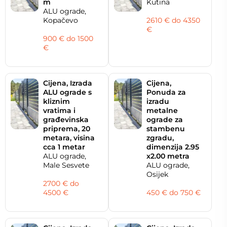
m
Kutina
ALU ograde,
Kopačevo
2610 € do 4350
€
900 € do 1500
€
Cijena, Izrada
Cijena,
ALU ograde s
Ponuda za
kliznim
izradu
vratima i
metalne
građevinska
ograde za
priprema, 20
stambenu
metara, visina
zgradu,
cca 1 metar
dimenzija 2.95
ALU ograde,
x2.00 metra
Male Sesvete
ALU ograde,
Osijek
2700 € do
4500 €
450 € do 750 €