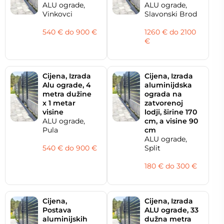
ALU ograde,
ALU ograde,
Vinkovci
Slavonski Brod
540 € do 900 €
1260 € do 2100
€
Cijena, Izrada
Cijena, Izrada
Alu ograde, 4
aluminijdska
metra dužine
ograda na
x 1 metar
zatvorenoj
visine
lodji, širine 170
ALU ograde,
cm, a visine 90
Pula
cm
ALU ograde,
540 € do 900 €
Split
180 € do 300 €
Cijena,
Cijena, Izrada
Postava
ALU ograde, 33
aluminijskih
dužna metra