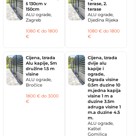
š 130cm v
terase, 2.
150cm
terase
ALU ograde,
ALU ograde,
Zagreb
Djedina Rijeka
1080 € do 1800
1080 € do 1800
€
€
Cijena, Izrada
Cijena, Izrada
Alu kapije, 5m
dvije alu
družine 1.5 m
kapije i
visine
ograde,
ALU ograde,
Ograda visine
Bročice
0.5m duzine 10
m.jedna kapija
1800 € do 3000
visine 1 m a
€
duzine 3.5m
adruga visine 1
m.a duzine 4.5
m.
ALU ograde,
Kaštel
Gomilica