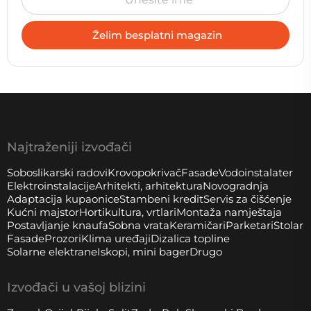
Najtraženiji izvođači
Soboslikarski radovi
Krovopokrivač
Fasade
Vodoinstalater
Elektroinstalacije
Arhitekti, arhitektura
Novogradnja
Adaptacija kupaonice
Stambeni kredit
Servis za čišćenje
Kućni majstor
Hortikultura, vrtlari
Montaža namještaja
Postavljanje knaufa
Sobna vrata
Keramičari
Parketari
Stolar
Fasade
Prozori
Klima uređaji
Dizalica topline
Solarne elektrane
Iskopi, mini bager
Drugo
Izvođači u vašoj blizini