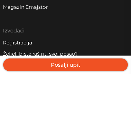
Magazin Emajstor
Izvođači
Registracija
Željeli biste raširiti svoj posao?
Pošalji upit
Tehnički detalji
Kontakt
Ponosni partner Daibau Group