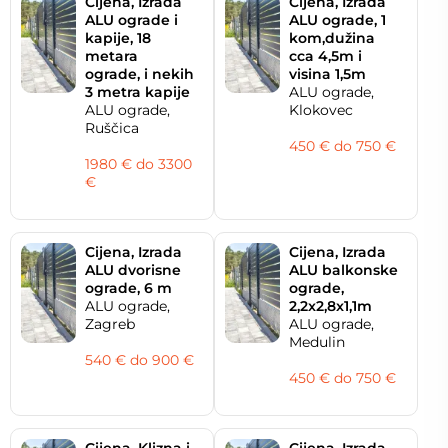
Cijena, Izrada
Cijena, Izrada
ALU ograde i
ALU ograde, 1
kapije, 18
kom,dužina
metara
cca 4,5m i
ograde, i nekih
visina 1,5m
3 metra kapije
ALU ograde,
ALU ograde,
Klokovec
Ruščica
450 € do 750 €
1980 € do 3300
€
Cijena, Izrada
Cijena, Izrada
ALU dvorisne
ALU balkonske
ograde, 6 m
ograde,
ALU ograde,
2,2x2,8x1,1m
Zagreb
ALU ograde,
Medulin
540 € do 900 €
450 € do 750 €
Cijena, Klizna i
Cijena, Izrada