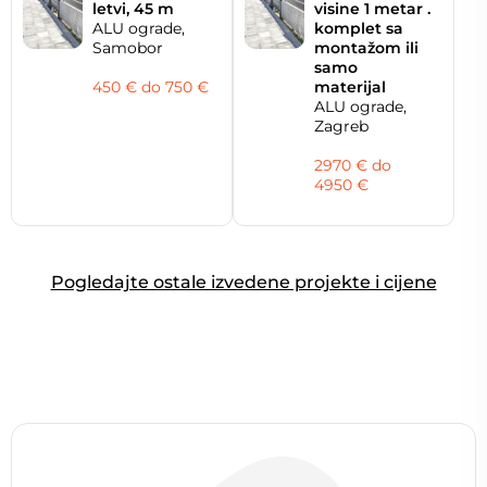
letvi, 45 m
visine 1 metar .
ALU ograde,
komplet sa
Samobor
montažom ili
samo
450 € do 750 €
materijal
ALU ograde,
Zagreb
2970 € do
4950 €
Pogledajte ostale izvedene projekte i cijene