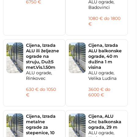
6750 €
ALU ograde,
Badovinci
1080 € do 1800
€
Cijena, Izrada
Cijena, Izrada
ALU ili željezne
ALU balkonske
ograde na
ograde, 40 m
struju, Duž:5
dužina 1 m
met.Vis.1.50m
visina
ALU ograde,
ALU ograde,
Rinkovec
Velika Ludina
630 € do 1050
3600 € do
€
6000 €
Cijena, Izrada
Cijena, ALU
metalne
Cnc balkonska
ograde za
ograda, 29 m
stepenice, 10
ALU ograde,