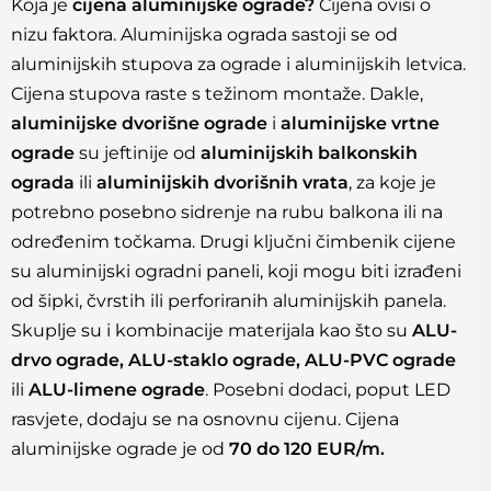
Koja je
cijena aluminijske ograde?
Cijena ovisi o
nizu faktora. Aluminijska ograda sastoji se od
aluminijskih stupova za ograde i aluminijskih letvica.
Cijena stupova raste s težinom montaže. Dakle,
aluminijske dvorišne ograde
i
aluminijske vrtne
ograde
su jeftinije od
aluminijskih balkonskih
ograda
ili
aluminijskih dvorišnih vrata
, za koje je
potrebno posebno sidrenje na rubu balkona ili na
određenim točkama. Drugi ključni čimbenik cijene
su aluminijski ogradni paneli, koji mogu biti izrađeni
od šipki, čvrstih ili perforiranih aluminijskih panela.
Skuplje su i kombinacije materijala kao što su
ALU-
drvo ograde, ALU-staklo ograde, ALU-PVC ograde
ili
ALU-limene ograde
. Posebni dodaci, poput LED
rasvjete, dodaju se na osnovnu cijenu. Cijena
aluminijske ograde je od
70 do 120 EUR/m.