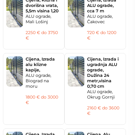
dvorišna vrata,
ALU ograde,
5,5m visina 1,20
cca 7 m
ALU ograde,
ALU ograde,
Mali Lošinj
Čakovec
2250 € do 3750
720 € do 1200
€
€
Cijena, Izrada
Cijena, Izrada i
alu klizne
ugradnja ALU
kapije,
ograde,
ALU ograde,
Dužina 24
Biograd na
metr,visina
moru
0,70 cm
ALU ograde,
1800 € do 3000
Okrug Gornji
€
2160 € do 3600
€
Cijena, Izrada
Cijena, Alu