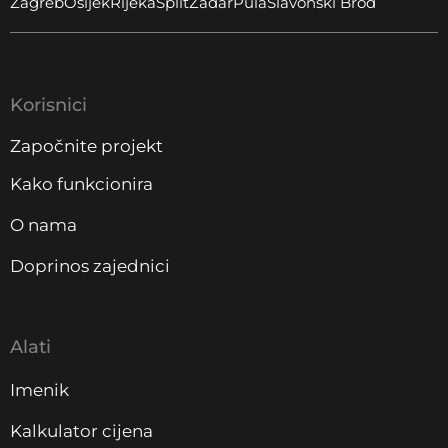
Zagreb
Osijek
Rijeka
Split
Zadar
Pula
Slavonski Brod
Korisnici
Započnite projekt
Kako funkcionira
O nama
Doprinos zajednici
Alati
Imenik
Kalkulator cijena