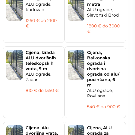
ALU ograde,
metra
Karlovac
ALU ograde,
Slavonski Brod
1260 € do 2100
€
1800 € do 3000
€
Cijena, Izrada
Cijena,
ALU dvorišnih
Balkonska
teleskopskih
ograda i
vrata, 9 m
dvorisna
ALU ograde,
ograda od alu/
Zadar
pocinčana, 6
m
810 € do 1350 €
ALU ograde,
Povljana
540 € do 900 €
Cijena, Alu
Cijena, ALU
dvorišna vrata,
ograda za