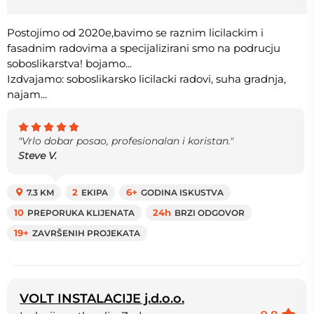
Postojimo od 2020e,bavimo se raznim licilackim i
fasadnim radovima a specijalizirani smo na podrucju
soboslikarstva! bojamo...
Izdvajamo: soboslikarsko licilacki radovi, suha gradnja,
najam...
"Vrlo dobar posao, profesionalan i koristan."
Steve V.
7.3 KM
2
EKIPA
6+
GODINA ISKUSTVA
10
PREPORUKA KLIJENATA
24h
BRZI ODGOVOR
19+
ZAVRŠENIH PROJEKATA
VOLT INSTALACIJE j.d.o.o.