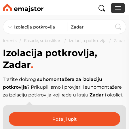
emajstor
Imenik
Fasade, soboslikari
Izolacija potkrovlja
Zadar
Izolacija potkrovlja,
Zadar
.
Tražite dobrog
suhomontažera za izolaciju
potkrovlja
? Prikupili smo i provjerili suhomontažere
za izolaciju potkrovlja koji rade u kraju
Zadar
i okolici.