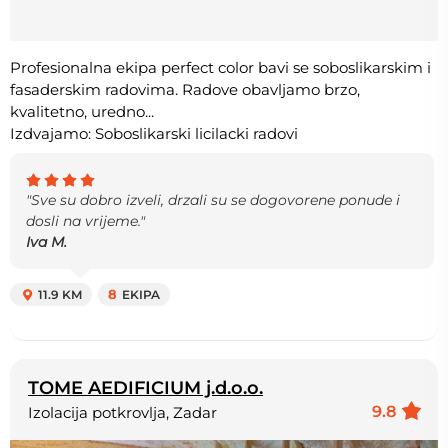
Profesionalna ekipa perfect color bavi se soboslikarskim i
fasaderskim radovima. Radove obavljamo brzo,
kvalitetno, uredno...
Izdvajamo: Soboslikarski licilacki radovi
"Sve su dobro izveli, drzali su se dogovorene ponude i
dosli na vrijeme."
Iva M.
11.9 KM
8
EKIPA
TOME AEDIFICIUM j.d.o.o.
9.8
Izolacija potkrovlja, Zadar