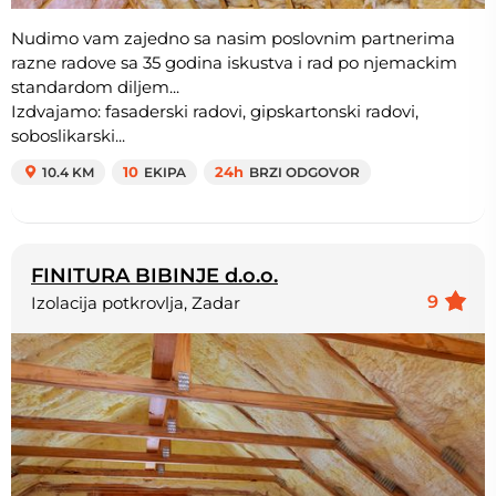
Nudimo vam zajedno sa nasim poslovnim partnerima
razne radove sa 35 godina iskustva i rad po njemackim
standardom diljem...
Izdvajamo: fasaderski radovi, gipskartonski radovi,
soboslikarski...
10.4 KM
10
EKIPA
24h
BRZI ODGOVOR
FINITURA BIBINJE d.o.o.
9
Izolacija potkrovlja, Zadar