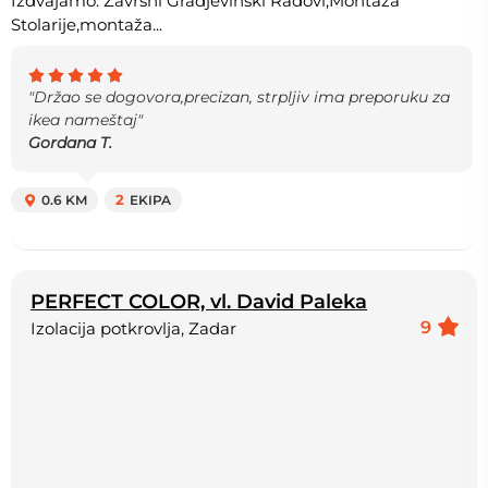
Izdvajamo: Završni Gradjevinski Radovi,Montaža
Stolarije,montaža...
"Držao se dogovora,precizan, strpljiv ima preporuku za
ikea nameštaj"
Gordana T.
0.6 KM
2
EKIPA
PERFECT COLOR, vl. David Paleka
9
Izolacija potkrovlja, Zadar