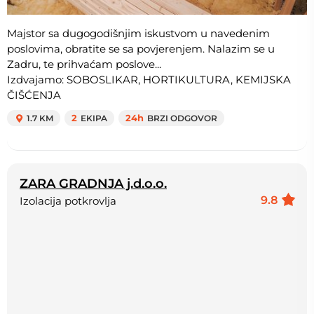
Majstor sa dugogodišnjim iskustvom u navedenim
poslovima, obratite se sa povjerenjem. Nalazim se u
Zadru, te prihvaćam poslove...
Izdvajamo: SOBOSLIKAR, HORTIKULTURA, KEMIJSKA
ČIŠĆENJA
1.7 KM
2
EKIPA
24h
BRZI ODGOVOR
ZARA GRADNJA j.d.o.o.
9.8
Izolacija potkrovlja