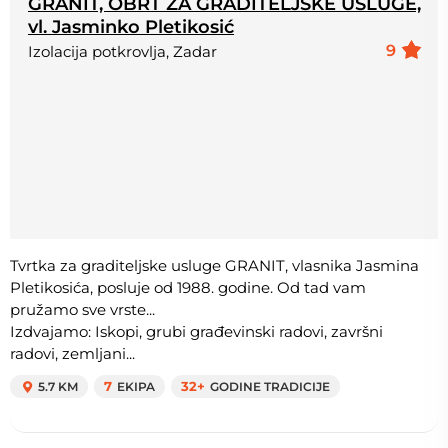
GRANIT, OBRT ZA GRADITELJSKE USLUGE,
vl. Jasminko Pletikosić
9
Izolacija potkrovlja, Zadar
Tvrtka za graditeljske usluge GRANIT, vlasnika Jasmina
Pletikosića, posluje od 1988. godine. Od tad vam
pružamo sve vrste...
Izdvajamo: Iskopi, grubi građevinski radovi, završni
radovi, zemljani...
5.7 KM
7
EKIPA
32+
GODINE TRADICIJE