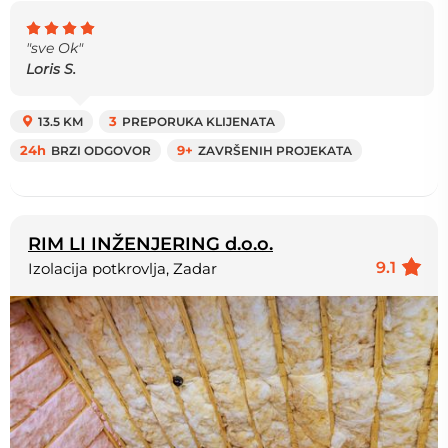
"sve Ok"
Loris S.
13.5 KM
3
PREPORUKA KLIJENATA
24h
BRZI ODGOVOR
9+
ZAVRŠENIH PROJEKATA
RIM LI INŽENJERING d.o.o.
9.1
Izolacija potkrovlja, Zadar