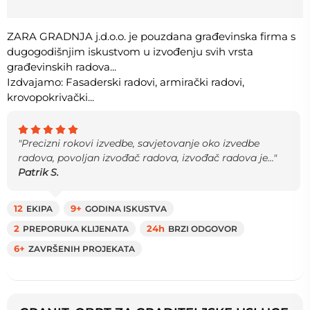
ZARA GRADNJA j.d.o.o. je pouzdana građevinska firma s
dugogodišnjim iskustvom u izvođenju svih vrsta
građevinskih radova...
Izdvajamo: Fasaderski radovi, armirački radovi,
krovopokrivački...
"Precizni rokovi izvedbe, savjetovanje oko izvedbe
radova, povoljan izvođač radova, izvođač radova je..."
Patrik S.
12
EKIPA
9+
GODINA ISKUSTVA
2
PREPORUKA KLIJENATA
24h
BRZI ODGOVOR
6+
ZAVRŠENIH PROJEKATA