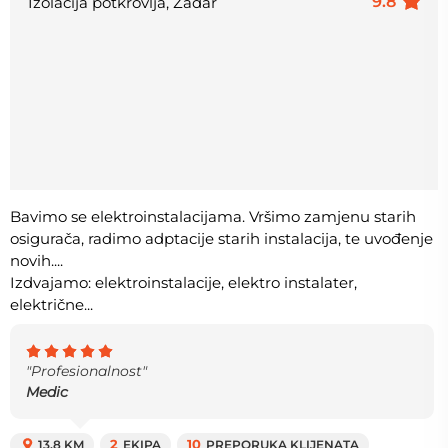
9.8
Izolacija potkrovlja, Zadar
Bavimo se elektroinstalacijama. Vršimo zamjenu starih
osigurača, radimo adptacije starih instalacija, te uvođenje
novih....
Izdvajamo: elektroinstalacije, elektro instalater,
električne...
"Profesionalnost"
Medic
13.8 KM
2
EKIPA
10
PREPORUKA KLIJENATA