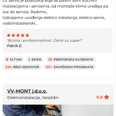
LV Servis je poduzeće koje se bavim svim kućnim
instalacijama i servisima, od montaže klima uređaja pa
sve do servisa. Radimo...
Izdvajamo: uvođenje elektro instalacija, elektro servis,
vodoinstalaterski...
"Brzina i profesionalnost. Decki su super!"
Patrik E.
12.7 KM
2
EKIPA
35
PREPORUKA KLIJENATA
24h
BRZI ODGOVOR
50+
ZAVRŠENIH PROJEKATA
VV-MONT j.d.o.o.
9.8
Elektroinstalacije, Varaždin