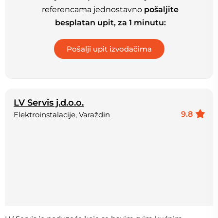
referencama jednostavno
pošaljite
besplatan upit, za 1 minutu:
LV Servis j.d.o.o.
9.8
Elektroinstalacije, Varaždin