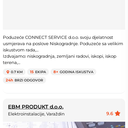
Poduzeće CONNECT SERVICE d.o.o. svoju djelatnost
usmjerava na poslove Niskogradnje. Poduzeće sa velikim
iskustvom rada,...
Izdvajamo: niskogradnja, zemljani radovi, iskopi, iskop
terena,...
0.7 KM
15
EKIPA
8+
GODINA ISKUSTVA
24h
BRZI ODGOVOR
EBM PRODUKT d.o.o.
9.6
Elektroinstalacije, Varaždin