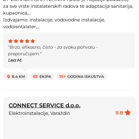
za sve vrste instalaterskih radova te adaptacija sanitarija,
kupaonica,...
Izdvajamo: instalacije, vodovodne instalacije,
vodoisntalater,...
"Brzo, efikasno, čisto - za svaku pohvalu -
preporučujem."
Lea M.
8.4 KM
63
EKIPA
15+
GODINA ISKUSTVA
CONNECT SERVICE d.o.o.
9.8
Elektroinstalacije, Varaždin