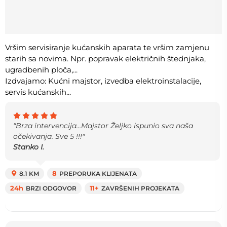
Vršim servisiranje kućanskih aparata te vršim zamjenu
starih sa novima. Npr. popravak električnih štednjaka,
ugradbenih ploča,...
Izdvajamo: Kućni majstor, izvedba elektroinstalacije,
servis kućanskih...
"Brza intervencija…Majstor Željko ispunio sva naša
očekivanja. Sve 5 !!!"
Stanko I.
8.1 KM
8
PREPORUKA KLIJENATA
24h
BRZI ODGOVOR
11+
ZAVRŠENIH PROJEKATA