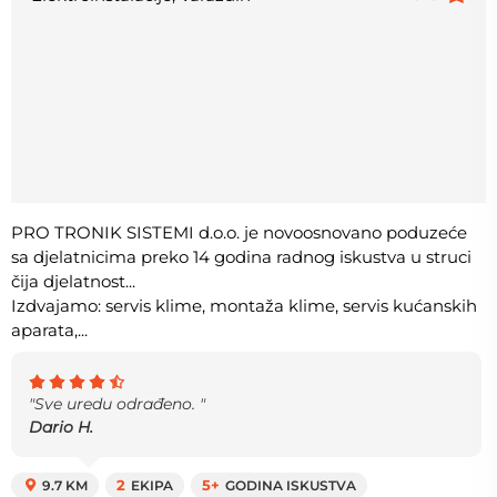
PRO TRONIK SISTEMI d.o.o. je novoosnovano poduzeće
sa djelatnicima preko 14 godina radnog iskustva u struci
čija djelatnost...
Izdvajamo: servis klime, montaža klime, servis kućanskih
aparata,...
"Sve uredu odrađeno. "
Dario H.
9.7 KM
2
EKIPA
5+
GODINA ISKUSTVA