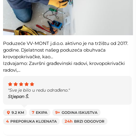
Poduzeće VV-MONT j.d.o.o. aktivno je na tržištu od 2017.
godine. Djelatnost našeg poduzeća obuhvaća
krovopokrivačke, kao...
Izdvajamo: Završni građevinski radovi, krovopokrivački
radovi,...
"Sve je bilo u redu odrađeno."
Stjepan Š.
9.2 KM
7
EKIPA
9+
GODINA ISKUSTVA
4
PREPORUKA KLIJENATA
24h
BRZI ODGOVOR