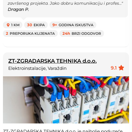
završenog projekta. Jako dobru komunikaciju i profes..."
Dragan P.
1 KM
30
EKIPA
9+
GODINA ISKUSTVA
2
PREPORUKA KLIJENATA
24h
BRZI ODGOVOR
ZT-ZGRADARSKA TEHNIKA d.o.o.
9.1
Elektroinstalacije, Varaždin
ZT-ZGRADARSKA TEHNIKA d.o.o. je najbolje poduzeće