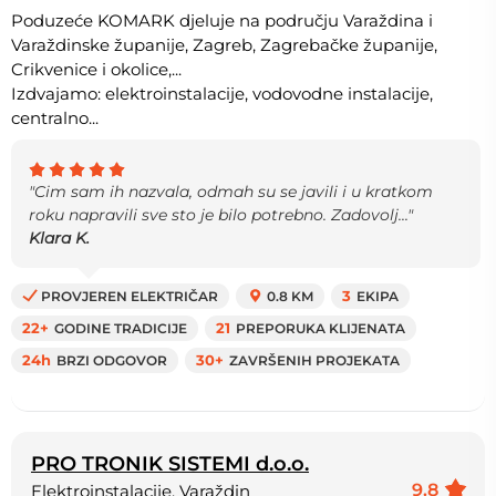
Poduzeće KOMARK djeluje na području Varaždina i
Varaždinske županije, Zagreb, Zagrebačke županije,
Crikvenice i okolice,...
Izdvajamo: elektroinstalacije, vodovodne instalacije,
centralno...
"Cim sam ih nazvala, odmah su se javili i u kratkom
roku napravili sve sto je bilo potrebno. Zadovolj..."
Klara K.
PROVJEREN ELEKTRIČAR
0.8 KM
3
EKIPA
22+
GODINE TRADICIJE
21
PREPORUKA KLIJENATA
24h
BRZI ODGOVOR
30+
ZAVRŠENIH PROJEKATA
PRO TRONIK SISTEMI d.o.o.
9.8
Elektroinstalacije, Varaždin