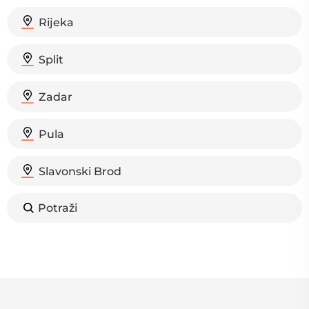
Rijeka
Split
Zadar
Pula
Slavonski Brod
Potraži