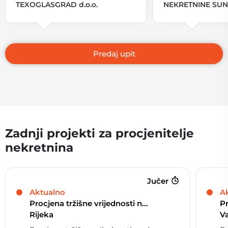
TEXOGLASGRAD d.o.o.
NEKRETNINE SUNC
Zadnji projekti za procjenitelje
nekretnina
Jučer
Aktualno
A
Procjena tržišne vrijednosti n...
Pr
Rijeka
V