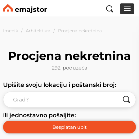
emajstor
Imenik
Arhitektura
Procjena nekretnina
Procjena nekretnina
292
poduzeća
Upišite svoju lokaciju i poštanski broj:
ili jednostavno pošaljite: