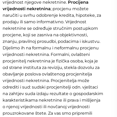
vrijednost njegove nekretnine.
Procijena
vrijednosti nekretnina
; procjenu možete
naručiti u svrhu odobrenje kredita, hipoteke, za
prodaju ili samo informativno. Vrijednost
nekretnine se određuje stručnim postupkom
procjene, koji se zasniva na objektivnosti,
znanju, pravilnoj prosudbi, podacima i iskustvu.
Dijelimo ih na formalnu i neformalnu procjenu
vrijednosti nekretnina. Formalni, ovlašteni
procjenitelj nekretnina je fizička osoba, koja je
od strane instituta za reviziju, stekla dozvolu za
obavljanje poslova ovlaštenog procjenitelja
vrijednosti nekretnina. Procjenitelja može
odrediti i sud: sudski procjenitelji odn. vještaci
na zahtjev suda izdaju rezultate o gospodarskim
karakteristikama nekretnine ili prava i mišljenja
o njenoj vrijednosti ili novčanoj vrijednosti
prouzrokovane štete. Za vas smo pripremili