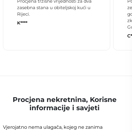
Procjena tržišne vrijednosti za dva
Po
zasebna stana u obiteljskoj kući u
ze
Rijeci.
go
zk
K****
Gu
C*
Procjena nekretnina, Korisne
informacije i savjeti
Vjerojatno nema ulagača, kojeg ne zanima