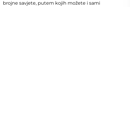
brojne savjete, putem kojih možete i sami
procijeniti vrijednost nekretnine, ako imate
pristup javnim podacima ili naručite
procjenitelja.
Savjet
8 min čitanja
Procjenitelj nekretnina - kako odrediti