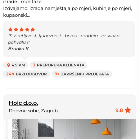
izrade i montaže...
Izdvajamo: izrada namještaja po mjeri, kuhinje po mjeri,
kupaonski...
"Susretljivost, ljubaznost , brzua suradnja -za svaku
pohvalu !"
Branka K.
4.9 KM
3
PREPORUKA KLIJENATA
24h
BRZI ODGOVOR
7+
ZAVRŠENIH PROJEKATA
Holc d.o.o.
9.8
Dnevne sobe, Zagreb