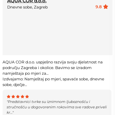
AQUA COR d.o.o.
9.8
Dnevne sobe, Zagreb
AQUA COR d.o.o. uspješno razvija svoju djelatnost na
području Zagreba i okolice. Bavimo se izradom
namještaja po mjeri za...
Izdvajamo: Namještaj po mjeri, spavaće sobe, dnevne
sobe, dječje...
"Predstavnici tvrke su iznimnom ljubaznošću i
stručnošću u dogovorenim rokovima sve radove priveli
kr..."