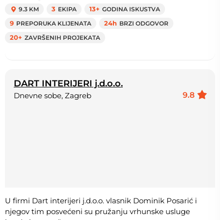
9.3 KM
3
EKIPA
13+
GODINA ISKUSTVA
9
PREPORUKA KLIJENATA
24h
BRZI ODGOVOR
20+
ZAVRŠENIH PROJEKATA
DART INTERIJERI j.d.o.o.
9.8
Dnevne sobe, Zagreb
U firmi Dart interijeri j.d.o.o. vlasnik Dominik Posarić i
njegov tim posvećeni su pružanju vrhunske usluge