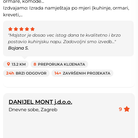
ormare, komode...
Izdvajamo: Izrada namještaja po mjeri (kuhinje, ormari,
kreveti,...
"Majstor je dosao vec istog dana te kvalitetno i brzo
postavio kuhinjsku napu. Zadovoljni smo izvedb..."
Bojana S.
13.2 KM
8
PREPORUKA KLIJENATA
24h
BRZI ODGOVOR
14+
ZAVRŠENIH PROJEKATA
DANIJEL MONT j.d.o.o.
9
Dnevne sobe, Zagreb