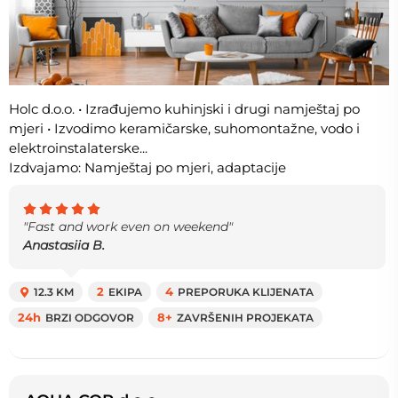
Holc d.o.o. • Izrađujemo kuhinjski i drugi namještaj po
mjeri • Izvodimo keramičarske, suhomontažne, vodo i
elektroinstalaterske...
Izdvajamo: Namještaj po mjeri, adaptacije
"Fast and work even on weekend"
Anastasiia B.
12.3 KM
2
EKIPA
4
PREPORUKA KLIJENATA
24h
BRZI ODGOVOR
8+
ZAVRŠENIH PROJEKATA