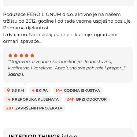
Poduzeće FERO LIGNUM d.o.o. aktivno je na našem
tržištu od 2012. godine i od tada veoma uspješno posluje.
Primarna djelantost...
Izdvajamo: Namještaj po mjeri, kuhinje, ugradbeni
ormari, spavaće...
"Dogovori, izvedba i komunikacija. Jednostavno,
kvalitetno i korektno. Apsolutno sve pohvale i prepor..."
Jasna I.
3.3 KM
4
EKIPA
14+
GODINA ISKUSTVA
14
PREPORUKA KLIJENATA
24h
BRZI ODGOVOR
28+
ZAVRŠENIH PROJEKATA
INTERIOR THINGS j.d.o.o.