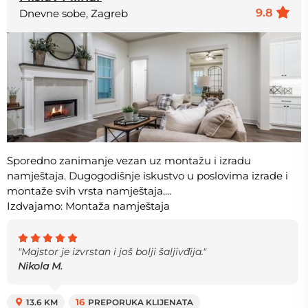
9.8
Dnevne sobe, Zagreb
Sporedno zanimanje vezan uz montažu i izradu
namještaja. Dugogodišnje iskustvo u poslovima izrade i
montaže svih vrsta namještaja....
Izdvajamo: Montaža namještaja
"Majstor je izvrstan i još bolji šaljivđija."
Nikola M.
13.6 KM
16
PREPORUKA KLIJENATA