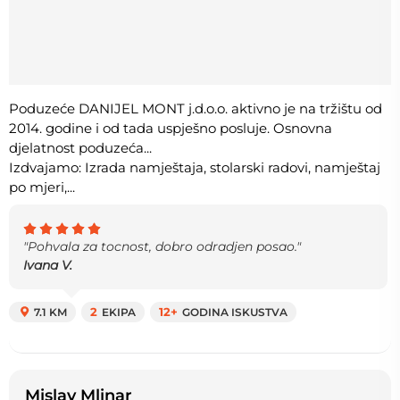
Poduzeće DANIJEL MONT j.d.o.o. aktivno je na tržištu od
2014. godine i od tada uspješno posluje. Osnovna
djelatnost poduzeća...
Izdvajamo: Izrada namještaja, stolarski radovi, namještaj
po mjeri,...
"Pohvala za tocnost, dobro odradjen posao."
Ivana V.
7.1 KM
2
EKIPA
12+
GODINA ISKUSTVA
Mislav Mlinar