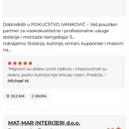
Dobrodošli u POKUĆSTVO IVANKOVIĆ – Vaš pouzdan
partner za visokokvalitetne i profesionalne usluge
stolarije i montaže namještaja! S...
Izdvajamo: Stolarija, kuhinje, ormari, kupaonski i masivni
na...
"Majstori su dobro izveli radove, i improvizirali su
dobro, pošto kuhinja nije bila po mjeri. Predrža..."
Michael M.
10.2 KM
2
EKIPA
MAT-MAR INTERIJERI d.o.o.