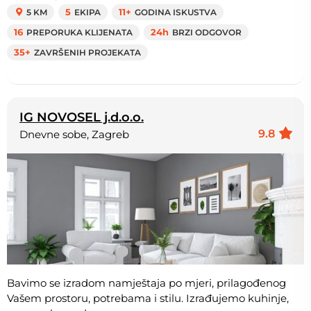
5 KM
5
EKIPA
11+
GODINA ISKUSTVA
16
PREPORUKA KLIJENATA
24h
BRZI ODGOVOR
35+
ZAVRŠENIH PROJEKATA
IG NOVOSEL j.d.o.o.
9.8
Dnevne sobe, Zagreb
Bavimo se izradom namještaja po mjeri, prilagođenog
Vašem prostoru, potrebama i stilu. Izrađujemo kuhinje,