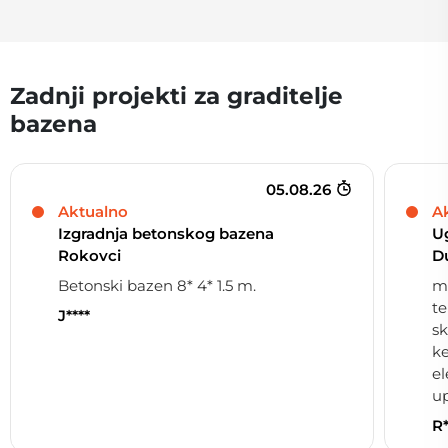
Zadnji projekti za graditelje
bazena
05.08.26
Aktualno
A
Izgradnja betonskog bazena
U
Rokovci
D
Betonski bazen 8* 4* 1.5 m.
m
te
J****
s
ke
el
up
R*