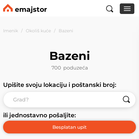
emajstor
Imenik
Okoliš kuće
Bazeni
Bazeni
700
poduzeća
Upišite svoju lokaciju i poštanski broj:
ili jednostavno pošaljite: