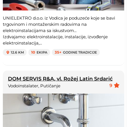
UNIELEKTRO d.o.o. iz Vodica je poduzeće koje se bavi
trgovinom i montažerskim radovima na
elektroinstalacijama sa iskustvom...
Izdvajamo: elektroinstalacije, instalacije, izvođenje
elektroinstalacija,...
12.6 KM
10
EKIPA
35+
GODINE TRADICIJE
DOM SERVIS R&A, vl. Rožej Latin Srdarić
9
Vodoinstalater, Putičanje