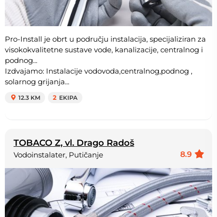
Pro-Install je obrt u području instalacija, specijaliziran za
visokokvalitetne sustave vode, kanalizacije, centralnog i
podnog...
Izdvajamo: Instalacije vodovoda,centralnog,podnog ,
solarnog grijanja...
12.3 KM
2
EKIPA
TOBACO Z, vl. Drago Radoš
8.9
Vodoinstalater, Putičanje