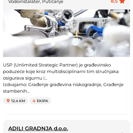
8.5
Vodoinstalater, Putičanje
USP (Unlimited Strategic Partner) je građevinsko
poduzeće koje kroz multidisciplinarni tim stručnjaka
osigurava sigurnu i...
Izdvajamo: Građenje građevina niskogradnje, Građenje
stambenih...
12.4 KM
4
EKIPA
ADILI GRADNJA d.o.o.