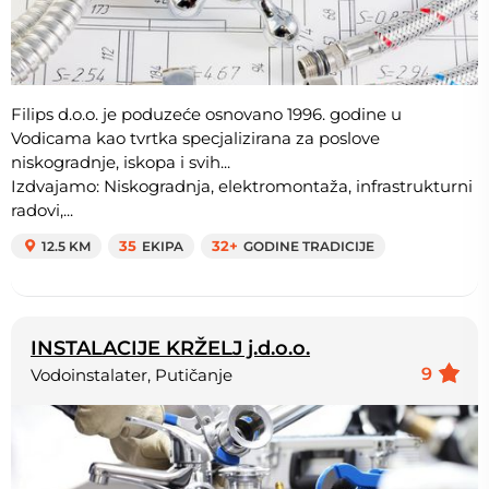
Filips d.o.o. je poduzeće osnovano 1996. godine u
Vodicama kao tvrtka specjalizirana za poslove
niskogradnje, iskopa i svih...
Izdvajamo: Niskogradnja, elektromontaža, infrastrukturni
radovi,...
12.5 KM
35
EKIPA
32+
GODINE TRADICIJE
INSTALACIJE KRŽELJ j.d.o.o.
9
Vodoinstalater, Putičanje