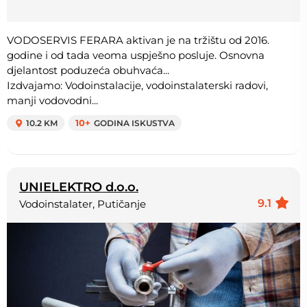
VODOSERVIS FERARA aktivan je na tržištu od 2016.
godine i od tada veoma uspješno posluje. Osnovna
djelantost poduzeća obuhvaća...
Izdvajamo: Vodoinstalacije, vodoinstalaterski radovi,
manji vodovodni...
10.2 KM
10+
GODINA ISKUSTVA
UNIELEKTRO d.o.o.
9.1
Vodoinstalater, Putičanje