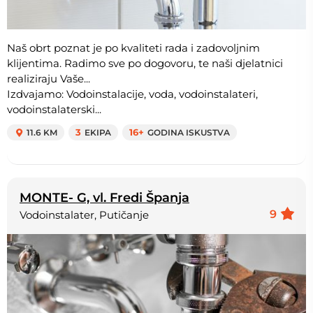
Naš obrt poznat je po kvaliteti rada i zadovoljnim
klijentima. Radimo sve po dogovoru, te naši djelatnici
realiziraju Vaše...
Izdvajamo: Vodoinstalacije, voda, vodoinstalateri,
vodoinstalaterski...
11.6 KM
3
EKIPA
16+
GODINA ISKUSTVA
MONTE- G, vl. Fredi Španja
9
Vodoinstalater, Putičanje