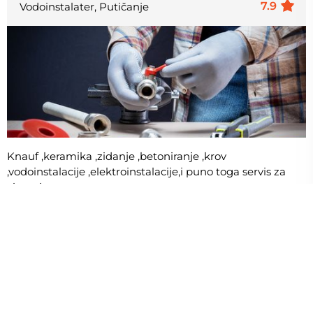
7.9
Vodoinstalater, Putičanje
Knauf ,keramika ,zidanje ,betoniranje ,krov
,vodoinstalacije ,elektroinstalacije,i puno toga servis za
ciscenje
Izdvajamo: Kljuc u ruke
9.2 KM
Najbolje ocjenjeni vodoinstalateri u
vašoj okolini: