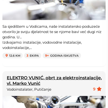
Sa sjedištem u Vodicama, naše instalatersko poduzeće
otvorilo je svoju djelatnost te se njome bavi već dugi niz
godina. U...
Izdvajamo: instalacije, vodovodne instalacije,
vodoinstalacije,...
12.6 KM
3
EKIPA
9+
GODINA ISKUSTVA
ELEKTRO VUNIĆ, obrt za elektroinstalacije,
vl. Marko Vunić
9
Vodoinstalater, Putičanje