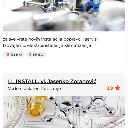
za sve vrste novih instalacija popravci i servisi.
Izdvajamo: elektroinstalacije klimatizacija
5.1 KM
3
EKIPA
LL INSTALL, vl. Jasenko Zoranović
8.9
Vodoinstalater, Putičanje