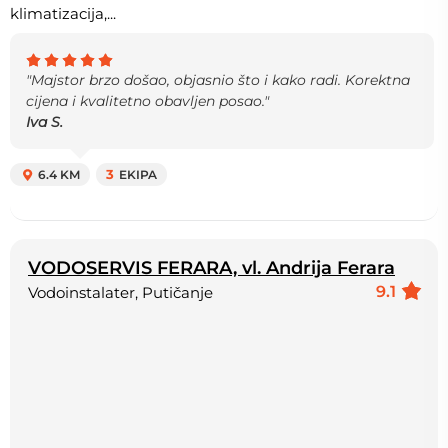
klimatizacija,...
"Majstor brzo došao, objasnio što i kako radi. Korektna
cijena i kvalitetno obavljen posao."
Iva S.
6.4 KM
3
EKIPA
VODOSERVIS FERARA, vl. Andrija Ferara
9.1
Vodoinstalater, Putičanje