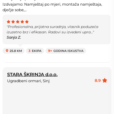
Izdvajamo: Namještaj po mjeri, montaža namještaja,
dječje sobe,...
"Profesionalna, prijatna suradnja, vlasnik poduzeća
izuzetno brz i efikasan. Radovi su izvedeni upra..."
Sanja Z.
25.8 KM
3
EKIPA
9+
GODINA ISKUSTVA
STARA ŠKRINJA d.o.o.
8.9
Ugradbeni ormari, Sinj