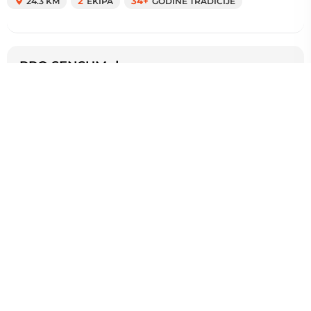
24.3 KM
2
EKIPA
34+
GODINE TRADICIJE
PRO SENSUM d.o.o.
9
Ugradbeni ormari, Kaštel
Sućurac
Stolarska tvrtka PRO SENSUM d.o.o. posluje od 2011.
godine u Splitsko-dalmatinskoj županiji. Naša ekipa je
specijalizirana...
Izdvajamo: Namještaj po mjeri, izrada namještaja,
montaža nam...