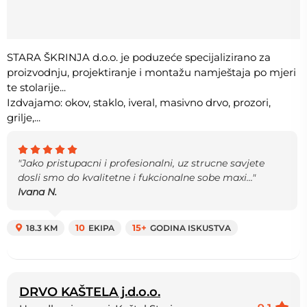
STARA ŠKRINJA d.o.o. je poduzeće specijalizirano za
proizvodnju, projektiranje i montažu namještaja po mjeri
te stolarije...
Izdvajamo: okov, staklo, iveral, masivno drvo, prozori,
grilje,...
"Jako pristupacni i profesionalni, uz strucne savjete
dosli smo do kvalitetne i fukcionalne sobe maxi..."
Ivana N.
18.3 KM
10
EKIPA
15+
GODINA ISKUSTVA
DRVO KAŠTELA j.d.o.o.