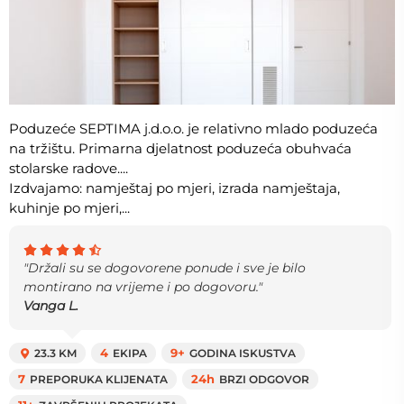
Poduzeće SEPTIMA j.d.o.o. je relativno mlado poduzeća
na tržištu. Primarna djelatnost poduzeća obuhvaća
stolarske radove....
Izdvajamo: namještaj po mjeri, izrada namještaja,
kuhinje po mjeri,...
"Držali su se dogovorene ponude i sve je bilo
montirano na vrijeme i po dogovoru."
Vanga L.
23.3 KM
4
EKIPA
9+
GODINA ISKUSTVA
7
PREPORUKA KLIJENATA
24h
BRZI ODGOVOR