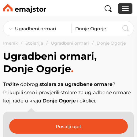
emajstor
Imenik
Stolarija
Ugradbeni ormari
Donje Ogorje
Ugradbeni ormari,
Donje Ogorje
.
Tražite dobrog
stolara za ugradbene ormare
?
Prikupili smo i provjerili stolare za ugradbene ormare
koji rade u kraju
Donje Ogorje
i okolici.