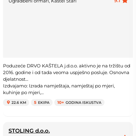
9.1
Ugradbeni ormari, Kaštel Stari
Poduzeće DRVO KAŠTELA j.d.o.o. aktivno je na tržištu od
2016. godine i od tada veoma uspješno posluje. Osnovna
djelatnost...
Izdvajamo: Izrada namještaja, namještaj po mjeri,
kuhinje po mjeri,...
22.6 KM
5
EKIPA
10+
GODINA ISKUSTVA
STOLING d.o.o.