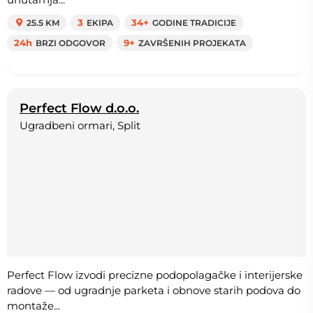
25.5 KM
3
EKIPA
34+
GODINE TRADICIJE
24h
BRZI ODGOVOR
9+
ZAVRŠENIH PROJEKATA
Perfect Flow d.o.o.
Ugradbeni ormari, Split
Perfect Flow izvodi precizne podopolagačke i interijerske
radove — od ugradnje parketa i obnove starih podova do
montaže...