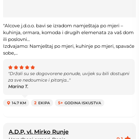
"Alcove j.d.o.o. bavi se izradom namještaja po mjeri –
kuhinja, ormara, komoda i drugih elemenata za vaš dom
ili poslovni...
Izdvajamo: Namještaj po mjeri, kuhinje po mjeri, spavaće
sobe,...
"Držali su se dogovorene ponude, uvijek su bili dostupni
za sve nedoumice i pitanja..."
Marina T.
14.7 KM
2
EKIPA
5+
GODINA ISKUSTVA
A.D.P, vl. Mirko Runje