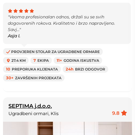
"Veoma profesionalan odnos, držali su se svih
dogovorenih rokova. Kvalitetno i brzo napravljeno.
Savj..."
Asja I.
PROVJEREN STOLAR ZA UGRADBENE ORMARE
27.4 KM
7
EKIPA
11+
GODINA ISKUSTVA
10
PREPORUKA KLIJENATA
24h
BRZI ODGOVOR
30+
ZAVRŠENIH PROJEKATA
SEPTIMA j.d.o.o.
9.8
Ugradbeni ormari, Klis