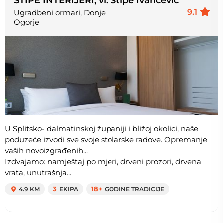
STIPE INTERIJERI, vl. Stipe Ivančević
9.1
Ugradbeni ormari, Donje
Ogorje
U Splitsko- dalmatinskoj županiji i bližoj okolici, naše
poduzeće izvodi sve svoje stolarske radove. Opremanje
vaših novoizgrađenih...
Izdvajamo: namještaj po mjeri, drveni prozori, drvena
vrata, unutrašnja...
4.9 KM
3
EKIPA
18+
GODINE TRADICIJE