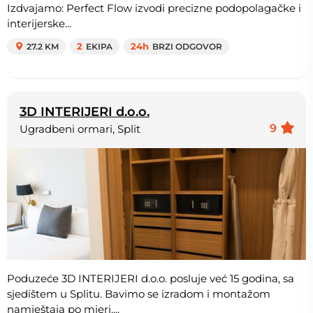
Izdvajamo: Perfect Flow izvodi precizne podopolagačke i
interijerske...
27.2 KM
2
EKIPA
24h
BRZI ODGOVOR
3D INTERIJERI d.o.o.
9
Ugradbeni ormari, Split
Poduzeće 3D INTERIJERI d.o.o. posluje već 15 godina, sa
sjedištem u Splitu. Bavimo se izradom i montažom
namještaja po mjeri....