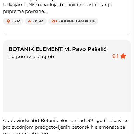
Izdvajamo: Niskogradnja, betoniranje, asfaltiranje,
priprema površine...
5 KM
4
EKIPA
21+
GODINE TRADICIJE
BOTANIK ELEMENT, vl. Pavo Pašalić
9.1
Potporni zid, Zagreb
Građevinski obrt Botanik element od 1991. godine bavi se
proizvodnjom predgotovljenih betonskih elemenata za
montažne potporne...