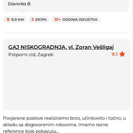
Davorka B.
8.9 KM
3
EKIPA
10+
GODINA ISKUSTVA
GAJ NISKOGRADNJA, vl. Zoran Vešligaj
9.1
Potporni zid, Zagreb
Povjerene poslove realiziramo brzo, učinkovito i točno, u
skladu sa dogovorenim rokovima. Imamo razne
reference koje pokazuju...