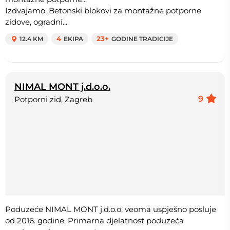
Izdvajamo: Betonski blokovi za montažne potporne
zidove, ogradni...
12.4 KM
4
EKIPA
23+
GODINE TRADICIJE
NIMAL MONT j.d.o.o.
9
Potporni zid, Zagreb
Poduzeće NIMAL MONT j.d.o.o. veoma uspješno posluje
od 2016. godine. Primarna djelatnost poduzeća