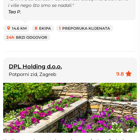
i više nego što smo se nadali."
Tea P.
14.6 KM
8
EKIPA
1
PREPORUKA KLIJENATA
24h
BRZI ODGOVOR
DPL Holding d.o.o.
9.8
Potporni zid, Zagreb