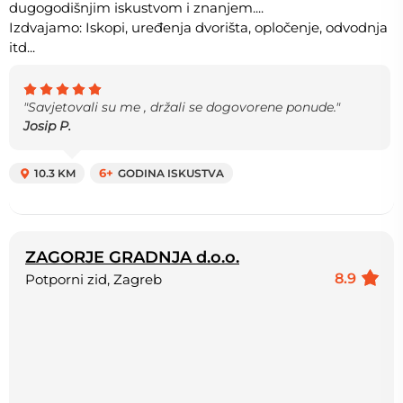
dugogodišnjim iskustvom i znanjem....
Izdvajamo: Iskopi, uređenja dvorišta, opločenje, odvodnja
itd...
"Savjetovali su me , držali se dogovorene ponude."
Josip P.
10.3 KM
6+
GODINA ISKUSTVA
ZAGORJE GRADNJA d.o.o.
8.9
Potporni zid, Zagreb