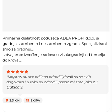
Primarna djelatnost poduzeća ADEA PROFI d.o.o. je
gradnja stambenih i nestambenih zgrada. Specijalizirani
smo za gradnju...
Izdvajamo: Izvođenje radova u visokogradnji od temelja
do krova,...
"Majstori su sve odlicno odradili,drzali su se svih
dogovora i u roku su odradili posao.mi smo jako z..."
Ljubica S.
2.3 KM
15
EKIPA