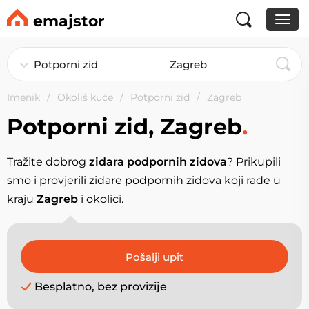
emajstor
Imenik
Okoliš kuće
Potporni zid
Zagreb
Potporni zid, Zagreb
.
Tražite dobrog
zidara podpornih zidova
? Prikupili
smo i provjerili zidare podpornih zidova koji rade u
kraju
Zagreb
i okolici.
Besplatno, bez provizije