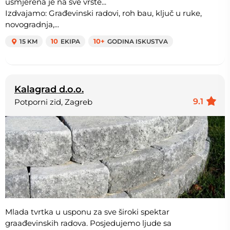
usmjerena je na sve vrste...
Izdvajamo: Građevinski radovi, roh bau, ključ u ruke,
novogradnja,...
15 KM
10
EKIPA
10+
GODINA ISKUSTVA
Kalagrad d.o.o.
9.1
Potporni zid, Zagreb
Mlada tvrtka u usponu za sve široki spektar
graađevinskih radova. Posjedujemo ljude sa