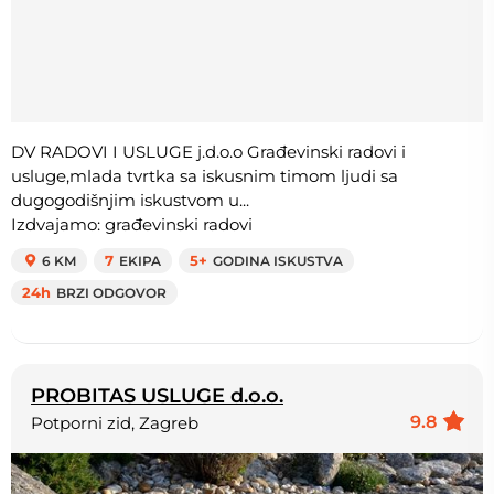
DV RADOVI I USLUGE j.d.o.o Građevinski radovi i
usluge,mlada tvrtka sa iskusnim timom ljudi sa
dugogodišnjim iskustvom u...
Izdvajamo: građevinski radovi
6 KM
7
EKIPA
5+
GODINA ISKUSTVA
24h
BRZI ODGOVOR
PROBITAS USLUGE d.o.o.
9.8
Potporni zid, Zagreb