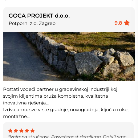
GOCA PROJEKT d.o.o.
9.8
Potporni zid, Zagreb
Postati vodeći partner u građevinskoj industriji koji
svojim klijentima pruža kompletna, kvalitetna i
inovativna rješenja...
Izdvajamo: sve vrste gradnje, novogradnja, ključ u ruke,
montažne...
"Iznimna stručnost. Posvećenost detaljima. Dobili smo