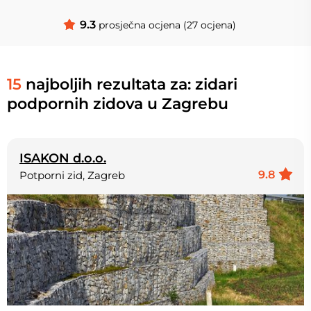
9.3
prosječna ocjena (27 ocjena)
15
najboljih rezultata za: zidari
podpornih zidova u Zagrebu
ISAKON d.o.o.
9.8
Potporni zid, Zagreb