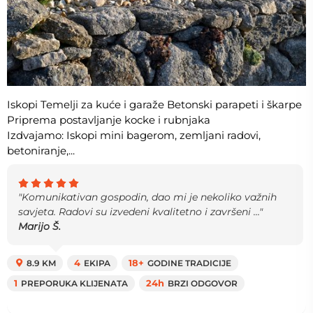
Iskopi Temelji za kuće i garaže Betonski parapeti i škarpe
Priprema postavljanje kocke i rubnjaka
Izdvajamo: Iskopi mini bagerom, zemljani radovi,
betoniranje,...
"Komunikativan gospodin, dao mi je nekoliko važnih
savjeta. Radovi su izvedeni kvalitetno i završeni ..."
Marijo Š.
8.9 KM
4
EKIPA
18+
GODINE TRADICIJE
1
PREPORUKA KLIJENATA
24h
BRZI ODGOVOR