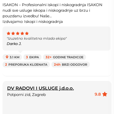
ISAKON – Profesionalni iskopi i niskogradnja ISAKON
nudi sve usluge iskopa i niskogradnje uz brzu i
pouzdanu izvedbu! Naše...
Izdvajamo: Iskopi i niskogradnja
"Izuzetno kvalitetna mlada ekipa"
Darko J.
3.1 KM
3
EKIPA
32+
GODINE TRADICIJE
2
PREPORUKA KLIJENATA
24h
BRZI ODGOVOR
DV RADOVI I USLUGE j.d.o.o.
9.8
Potporni zid, Zagreb