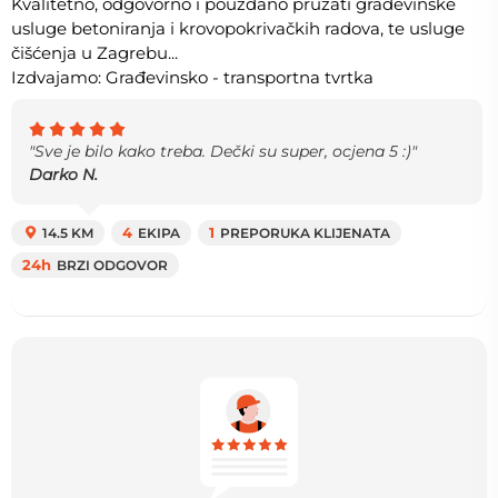
Kvalitetno, odgovorno i pouzdano pružati građevinske
usluge betoniranja i krovopokrivačkih radova, te usluge
čišćenja u Zagrebu...
Izdvajamo: Građevinsko - transportna tvrtka
"Sve je bilo kako treba. Dečki su super, ocjena 5 :)"
Darko N.
14.5 KM
4
EKIPA
1
PREPORUKA KLIJENATA
24h
BRZI ODGOVOR