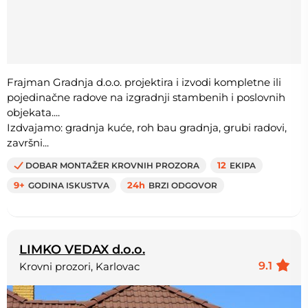
Frajman Gradnja d.o.o. projektira i izvodi kompletne ili
pojedinačne radove na izgradnji stambenih i poslovnih
objekata....
Izdvajamo: gradnja kuće, roh bau gradnja, grubi radovi,
završni...
DOBAR MONTAŽER KROVNIH PROZORA
12
EKIPA
9+
GODINA ISKUSTVA
24h
BRZI ODGOVOR
LIMKO VEDAX d.o.o.
9.1
Krovni prozori, Karlovac