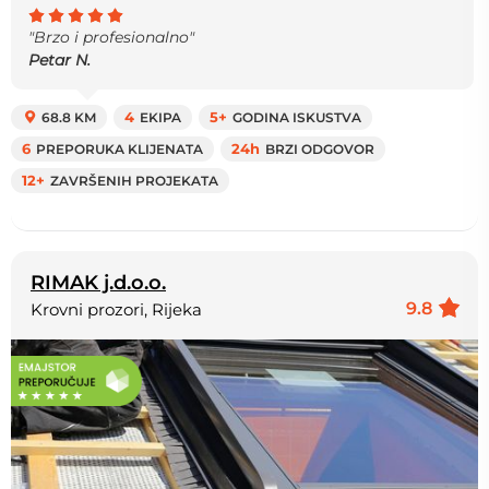
"Brzo i profesionalno"
Petar N.
68.8 KM
4
EKIPA
5+
GODINA ISKUSTVA
6
PREPORUKA KLIJENATA
24h
BRZI ODGOVOR
12+
ZAVRŠENIH PROJEKATA
RIMAK j.d.o.o.
9.8
Krovni prozori, Rijeka