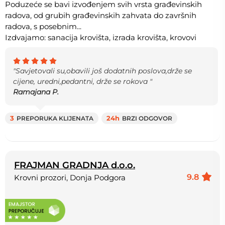
Poduzeće se bavi izvođenjem svih vrsta građevinskih
radova, od grubih građevinskih zahvata do završnih
radova, s posebnim...
Izdvajamo: sanacija krovišta, izrada krovišta, krovovi
"Savjetovali su,obavili još dodatnih poslova,drže se
cijene, uredni,pedantni, drže se rokova "
Ramajana P.
3
PREPORUKA KLIJENATA
24h
BRZI ODGOVOR
FRAJMAN GRADNJA d.o.o.
9.8
Krovni prozori, Donja Podgora