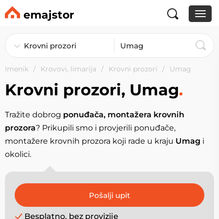
emajstor
Imenik
Krovovi, limarija
Krovni prozori
Umag
Krovni prozori, Umag
.
Tražite dobrog
ponuđača, montažera krovnih
prozora
? Prikupili smo i provjerili ponuđače,
montažere krovnih prozora koji rade u kraju
Umag
i
okolici.
Besplatno, bez provizije