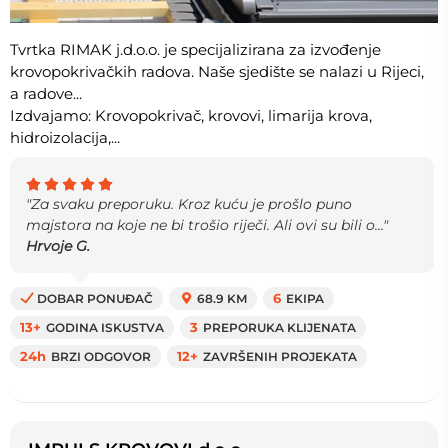
Tvrtka RIMAK j.d.o.o. je specijalizirana za izvođenje
krovopokrivačkih radova. Naše sjedište se nalazi u Rijeci,
a radove...
Izdvajamo: Krovopokrivač, krovovi, limarija krova,
hidroizolacija,...
"Za svaku preporuku. Kroz kuću je prošlo puno
majstora na koje ne bi trošio riječi. Ali ovi su bili o..."
Hrvoje G.
DOBAR PONUĐAČ
68.9 KM
6
EKIPA
13+
GODINA ISKUSTVA
3
PREPORUKA KLIJENATA
24h
BRZI ODGOVOR
12+
ZAVRŠENIH PROJEKATA