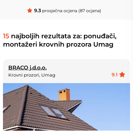
9.3
prosječna ocjena (87 ocjena)
15
najboljih rezultata za: ponuđači,
montažeri krovnih prozora Umag
BRACO j.d.o.o.
9.1
Krovni prozori, Umag