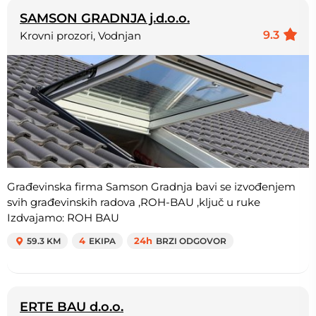
SAMSON GRADNJA j.d.o.o.
9.3
Krovni prozori, Vodnjan
Građevinska firma Samson Gradnja bavi se izvođenjem
svih građevinskih radova ,ROH-BAU ,ključ u ruke
Izdvajamo: ROH BAU
59.3 KM
4
EKIPA
24h
BRZI ODGOVOR
ERTE BAU d.o.o.