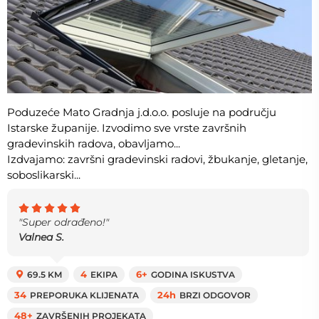
Poduzeće Mato Gradnja j.d.o.o. posluje na području
Istarske županije. Izvodimo sve vrste završnih
gradevinskih radova, obavljamo...
Izdvajamo: završni gradevinski radovi, žbukanje, gletanje,
soboslikarski...
"Super odrađeno!"
Valnea S.
69.5 KM
4
EKIPA
6+
GODINA ISKUSTVA
34
PREPORUKA KLIJENATA
24h
BRZI ODGOVOR
48+
ZAVRŠENIH PROJEKATA