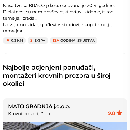
Naša tvrtka BRACO j.d.o.o. osnovana je 2014. godine.
Djelatnost su nam građevinski radovi, zidanje, iskopi
temelja, izrada...
Izdvajamo: zidar, građevinski radovi, iskopi temelja,
temeljna...
0.3 KM
3
EKIPA
12+
GODINA ISKUSTVA
Najbolje ocjenjeni ponuđači,
montažeri krovnih prozora u široj
okolici
MATO GRADNJA j.d.o.o.
9.8
Krovni prozori, Pula