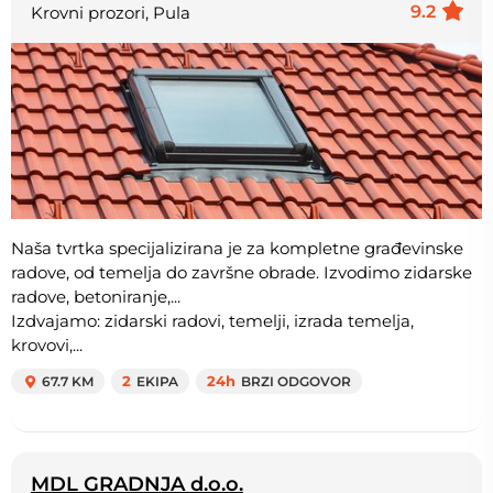
9.2
Krovni prozori, Pula
Naša tvrtka specijalizirana je za kompletne građevinske
radove, od temelja do završne obrade. Izvodimo zidarske
radove, betoniranje,...
Izdvajamo: zidarski radovi, temelji, izrada temelja,
krovovi,...
67.7 KM
2
EKIPA
24h
BRZI ODGOVOR
MDL GRADNJA d.o.o.