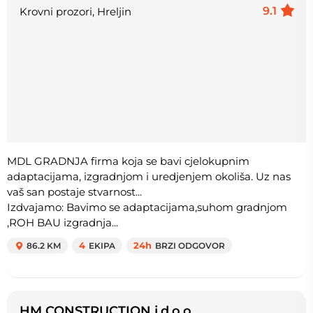
9.1
Krovni prozori, Hreljin
MDL GRADNJA firma koja se bavi cjelokupnim
adaptacijama, izgradnjom i uredjenjem okoliša. Uz nas
vaš san postaje stvarnost...
Izdvajamo: Bavimo se adaptacijama,suhom gradnjom
,ROH BAU izgradnja...
86.2 KM
4
EKIPA
24h
BRZI ODGOVOR
HM CONSTRUCTION j.d.o.o.