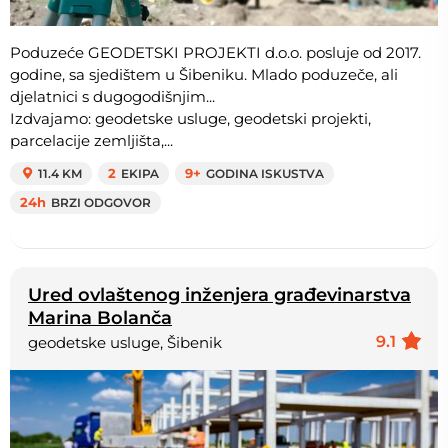
Poduzeće GEODETSKI PROJEKTI d.o.o. posluje od 2017.
godine, sa sjedištem u Šibeniku. Mlado poduzeče, ali
djelatnici s dugogodišnjim...
Izdvajamo: geodetske usluge, geodetski projekti,
parcelacije zemljišta,...
11.4 KM
2
EKIPA
9+
GODINA ISKUSTVA
24h
BRZI ODGOVOR
Ured ovlaštenog inženjera građevinarstva
Marina Bolanča
9.1
geodetske usluge, Šibenik