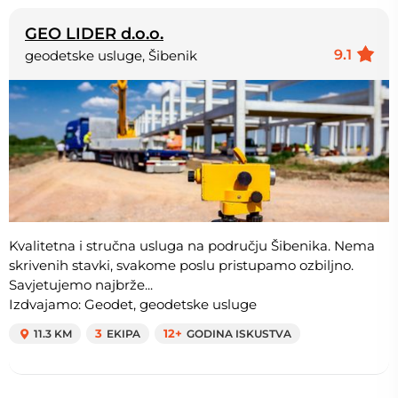
GEO LIDER d.o.o.
9.1
geodetske usluge, Šibenik
Kvalitetna i stručna usluga na području Šibenika. Nema
skrivenih stavki, svakome poslu pristupamo ozbiljno.
Savjetujemo najbrže...
Izdvajamo: Geodet, geodetske usluge
11.3 KM
3
EKIPA
12+
GODINA ISKUSTVA