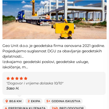
Geo Unit d.o.o. je geodetska firma osnovana 2021 godine.
Posjedujemo suglasnost DGU za obavljanje geodetskih
djelatnosti...
Izdvajamo: geodetski poslovi, geodetske usluge,
iskolčenje, m...
"Dogovor i vrijeme dolaska 10/10"
Saso H.
80.6 KM
2
EKIPA
5+
GODINA ISKUSTVA
4
PREPORUKA KLIJENATA
24h
BRZI ODGOVOR