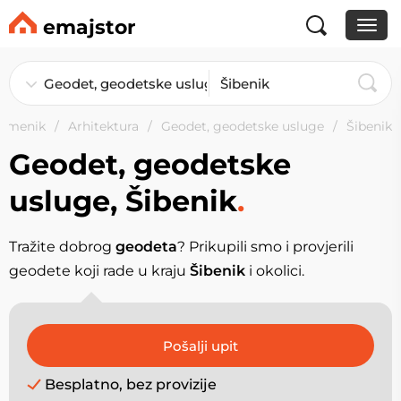
emajstor
Imenik
Arhitektura
Geodet, geodetske usluge
Šibenik
Geodet, geodetske
usluge, Šibenik
.
Tražite dobrog
geodeta
? Prikupili smo i provjerili
geodete koji rade u kraju
Šibenik
i okolici.
Besplatno, bez provizije