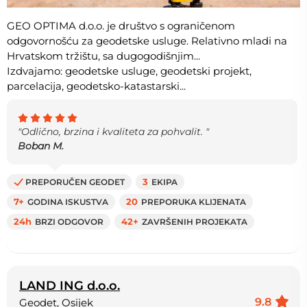
GEO OPTIMA d.o.o. je društvo s ograničenom
odgovornošću za geodetske usluge. Relativno mladi na
Hrvatskom tržištu, sa dugogodišnjim...
Izdvajamo: geodetske usluge, geodetski projekt,
parcelacija, geodetsko-katastarski...
"Odlično, brzina i kvaliteta za pohvalit. "
Boban M.
PREPORUČEN GEODET
3
EKIPA
7+
GODINA ISKUSTVA
20
PREPORUKA KLIJENATA
24h
BRZI ODGOVOR
42+
ZAVRŠENIH PROJEKATA
LAND ING d.o.o.
9.8
Geodet, Osijek