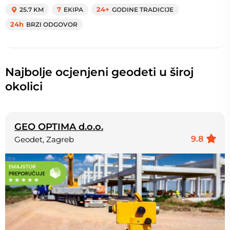
25.7 KM
7
EKIPA
24+
GODINE TRADICIJE
24h
BRZI ODGOVOR
Najbolje ocjenjeni geodeti u široj
okolici
GEO OPTIMA d.o.o.
9.8
Geodet, Zagreb