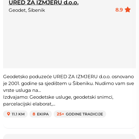
URED ZA IZMJERU d.o.o.
8.9
Geodet, Šibenik
Geodetsko poduzeće URED ZA IZMJERU d.o.o. osnovano
je 2001. godine sa sjedištem u Šibeniku. Nudimo vam sve
vrste usluga na...
Izdvajamo: Geodetske usluge, geodetski snimci,
parcelacijski elaborat,...
11.1 KM
8
EKIPA
25+
GODINE TRADICIJE