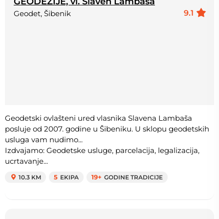
GEODEZIJE, vl. Slaven Lambaša
9.1
Geodet, Šibenik
Geodetski ovlašteni ured vlasnika Slavena Lambaša
posluje od 2007. godine u Šibeniku. U sklopu geodetskih
usluga vam nudimo...
Izdvajamo: Geodetske usluge, parcelacija, legalizacija,
ucrtavanje...
10.3 KM
5
EKIPA
19+
GODINE TRADICIJE