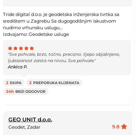
Tride digital d.o.o. je geodetska inženjerska tvrtka sa
središtem u Zagrebu Sa dugogodišnjim iskustvom
nudimo vrhunsku uslugu...
Izdvajamo: Geodetske usluge
"Sve pohvale, brzo, točno, precizno. lijepo objašnjeno,
ljubazanost zaista na nivou. Sve pohvale."
Ankica P.
2
EKIPA
2
PREPORUKA KLIJENATA
24h
BRZI ODGOVOR
GEO UNIT d.o.o.
9.8
Geodet, Zadar